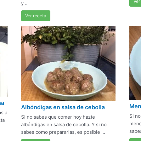
Ver
y ...
Ver receta
ha
Mene
Albóndigas en salsa de cebolla
as a
Si n
Si no sabes que comer hoy hazte
cta
menes
albóndigas en salsa de cebolla. Y si no
sabes
sabes como prepararlas, es posible ...