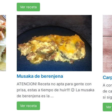
Ver receta
Musaka de berenjena
Carp
y
ATENCION! Receta no apta para gente con
A con
prisa, estas a tiempo de huir!!! 😉 La musaka
de ca
de berenjena es la ...
si si
Ver receta
Ver