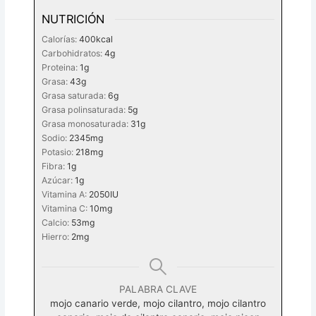
NUTRICIÓN
Calorías:
400
kcal
Carbohidratos:
4
g
Proteina:
1
g
Grasa:
43
g
Grasa saturada:
6
g
Grasa polinsaturada:
5
g
Grasa monosaturada:
31
g
Sodio:
2345
mg
Potasio:
218
mg
Fibra:
1
g
Azúcar:
1
g
Vitamina A:
2050
IU
Vitamina C:
10
mg
Calcio:
53
mg
Hierro:
2
mg
PALABRA CLAVE
mojo canario verde, mojo cilantro, mojo cilantro