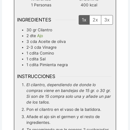
1
Personas
400
kcal
INGREDIENTES
1x
2x
3x
30
gr
Cilantro
2
dte
Ajo
3
cda
Aceite de oliva
2-3
cda
Vinagre
1
cdita
Comino
1
cdita
Sal
1
cdita
Pimienta negra
INSTRUCCIONES
El cilantro, dependiendo de donde lo
compras viene en bandejas de 15 gr. o 30 gr.
Si son de 15 compra solo una y añade un par
de los tallos.
Pon el cilantro en el vaso de la batidora.
Añade el ajo sin el germen y el resto de
ingredientes.
Te recomiendo que le pongas 2 cucharadas