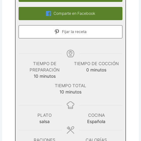
Comparte en Facebook
Fijar la receta
TIEMPO DE
TIEMPO DE COCCIÓN
minutos
PREPARACIÓN
0
minutos
minutos
10
minutos
TIEMPO TOTAL
minutos
10
minutos
PLATO
COCINA
salsa
Española
RACIONES
CALORÍAS