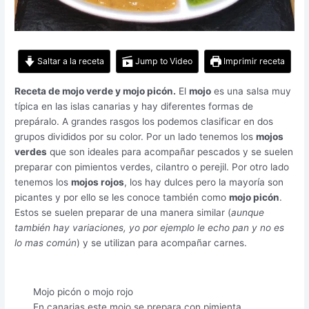
Saltar a la receta
Jump to Video
Imprimir receta
Receta de mojo verde y mojo picón.
El
mojo
es una salsa muy
típica en las islas canarias y hay diferentes formas de
prepáralo. A grandes rasgos los podemos clasificar en dos
grupos divididos por su color. Por un lado tenemos los
mojos
verdes
que son ideales para acompañar pescados y se suelen
preparar con pimientos verdes, cilantro o perejil. Por otro lado
tenemos los
mojos rojos
, los hay dulces pero la mayoría son
picantes y por ello se les conoce también como
mojo picón
.
Estos se suelen preparar de una manera similar (
aunque
también hay variaciones, yo por ejemplo le echo pan y no es
lo mas común
) y se utilizan para acompañar carnes.
Mojo picón o mojo rojo
En canarias este mojo se prepara con pimienta