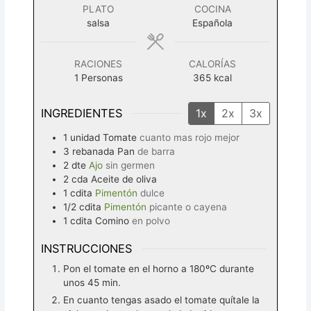
PLATO
COCINA
salsa
Española
RACIONES
CALORÍAS
1
Personas
365
kcal
INGREDIENTES
1x
2x
3x
1
unidad
Tomate
cuanto mas rojo mejor
3
rebanada
Pan
de barra
2
dte
Ajo
sin germen
2
cda
Aceite de oliva
1
cdita
Pimentón
dulce
1/2
cdita
Pimentón
picante o cayena
1
cdita
Comino
en polvo
INSTRUCCIONES
Pon el tomate en el horno a 180ºC durante
unos 45 min.
En cuanto tengas asado el tomate quítale la