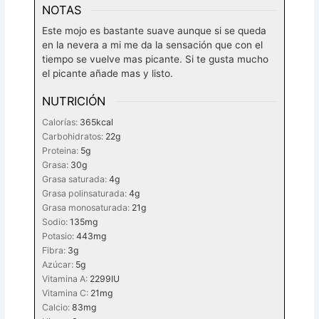
NOTAS
Este mojo es bastante suave aunque si se queda
en la nevera a mi me da la sensación que con el
tiempo se vuelve mas picante. Si te gusta mucho
el picante añade mas y listo.
NUTRICIÓN
Calorías:
365
kcal
Carbohidratos:
22
g
Proteina:
5
g
Grasa:
30
g
Grasa saturada:
4
g
Grasa polinsaturada:
4
g
Grasa monosaturada:
21
g
Sodio:
135
mg
Potasio:
443
mg
Fibra:
3
g
Azúcar:
5
g
Vitamina A:
2299
IU
Vitamina C:
21
mg
Calcio:
83
mg