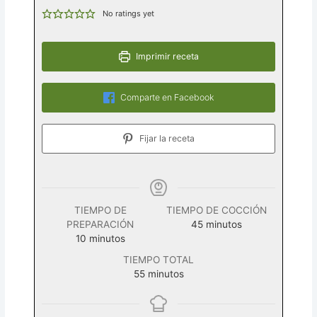
No ratings yet
Imprimir receta
Comparte en Facebook
Fijar la receta
TIEMPO DE
TIEMPO DE COCCIÓN
minutos
PREPARACIÓN
45
minutos
minutos
10
minutos
TIEMPO TOTAL
minutos
55
minutos