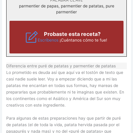
parmentier de papas, parmentier de patatas, pure
parmentier
Probaste esta receta?
Escríbenos
¡Cuéntanos cómo te fue!
Diferencia entre puré de patatas y parmentier de patatas
Lo prometido es deuda así que aquí va el tostón de texto que
casi nadie suele leer. Voy a empezar diciendo que a mi las
patatas me encantan en todas sus formas, hay mareas de
prepararlas que probablemente ni te imaginas que existen. En
los continentes como el Asiático y América del Sur son muy
creativos con este ingrediente.
Para algunas de estas preparaciones hay que partir de puré
de patatas (el de toda la vida, patata hervida pasada por el
pasapurés y nada mas) y no del «puré de patatas» que