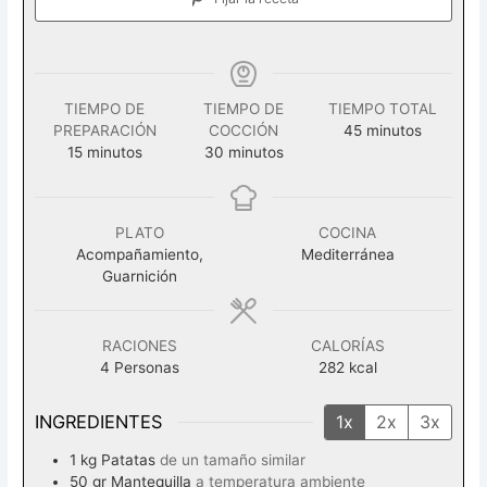
TIEMPO DE
TIEMPO DE
TIEMPO TOTAL
minutos
PREPARACIÓN
COCCIÓN
45
minutos
minutos
minutos
15
minutos
30
minutos
PLATO
COCINA
Acompañamiento,
Mediterránea
Guarnición
RACIONES
CALORÍAS
4
Personas
282
kcal
INGREDIENTES
1x
2x
3x
1
kg
Patatas
de un tamaño similar
50
gr
Mantequilla
a temperatura ambiente