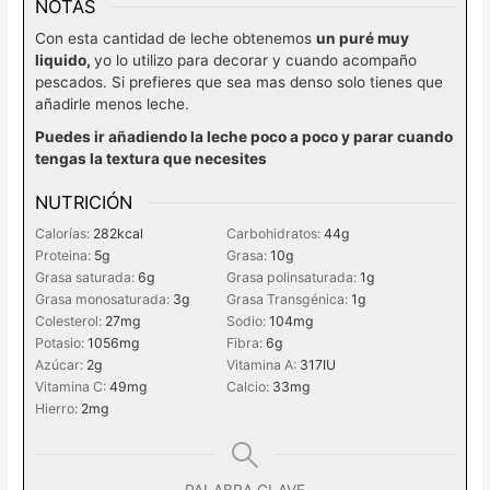
NOTAS
Con esta cantidad de leche obtenemos
un puré muy
liquido,
yo lo utilizo para decorar y cuando acompaño
pescados. Si prefieres que sea mas denso solo tienes que
añadirle menos leche.
Puedes ir añadiendo la leche poco a poco y parar cuando
tengas la textura que necesites
NUTRICIÓN
Calorías:
282
kcal
Carbohidratos:
44
g
Proteina:
5
g
Grasa:
10
g
Grasa saturada:
6
g
Grasa polinsaturada:
1
g
Grasa monosaturada:
3
g
Grasa Transgénica:
1
g
Colesterol:
27
mg
Sodio:
104
mg
Potasio:
1056
mg
Fibra:
6
g
Azúcar:
2
g
Vitamina A:
317
IU
Vitamina C:
49
mg
Calcio:
33
mg
Hierro:
2
mg
PALABRA CLAVE