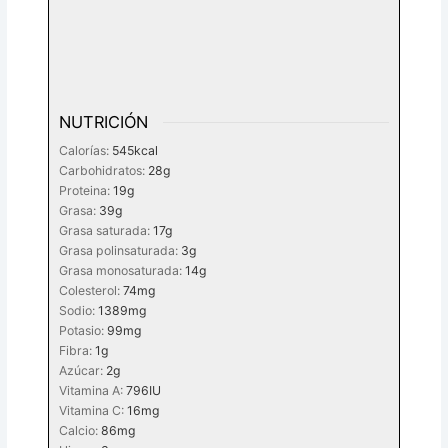
NUTRICIÓN
Calorías:
545
kcal
Carbohidratos:
28
g
Proteina:
19
g
Grasa:
39
g
Grasa saturada:
17
g
Grasa polinsaturada:
3
g
Grasa monosaturada:
14
g
Colesterol:
74
mg
Sodio:
1389
mg
Potasio:
99
mg
Fibra:
1
g
Azúcar:
2
g
Vitamina A:
796
IU
Vitamina C:
16
mg
Calcio:
86
mg