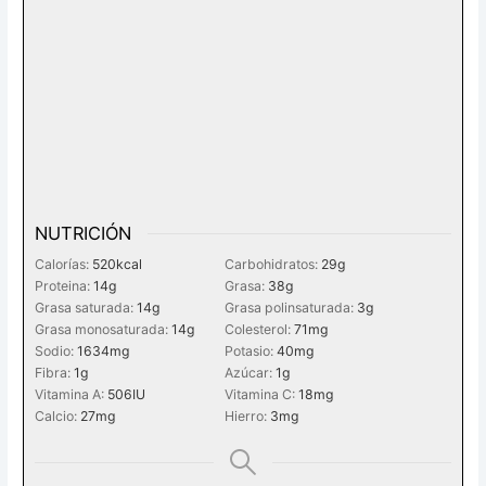
NUTRICIÓN
Calorías:
520
kcal
Carbohidratos:
29
g
Proteina:
14
g
Grasa:
38
g
Grasa saturada:
14
g
Grasa polinsaturada:
3
g
Grasa monosaturada:
14
g
Colesterol:
71
mg
Sodio:
1634
mg
Potasio:
40
mg
Fibra:
1
g
Azúcar:
1
g
Vitamina A:
506
IU
Vitamina C:
18
mg
Calcio:
27
mg
Hierro:
3
mg