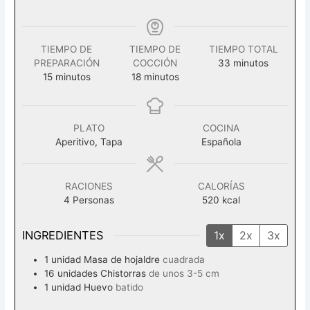
TIEMPO DE
TIEMPO DE
TIEMPO TOTAL
minutos
PREPARACIÓN
COCCIÓN
33
minutos
minutos
minutos
15
minutos
18
minutos
PLATO
COCINA
Aperitivo, Tapa
Española
RACIONES
CALORÍAS
4
Personas
520
kcal
INGREDIENTES
1x
2x
3x
1
unidad
Masa de hojaldre
cuadrada
16
unidades
Chistorras
de unos 3-5 cm
1
unidad
Huevo
batido