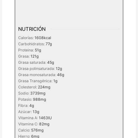
NUTRICIÓN
Calorías:
1608
kcal
Carbohidratos:
77
g
Proteina:
51
g
Grasa:
121
g
Grasa saturada:
45
g
Grasa polinsaturada:
12
g
Grasa monosaturada:
46
g
Grasa Transgénica:
1
g
Colesterol:
224
mg
Sodio:
3739
mg
Potasio:
988
mg
Fibra:
4
g
Azúcar:
13
g
Vitamina A:
1463
IU
Vitamina C:
82
mg
Calcio:
576
mg
Hierro:
6
mg