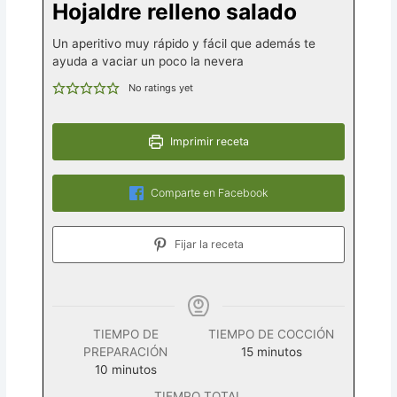
Hojaldre relleno salado
Un aperitivo muy rápido y fácil que además te
ayuda a vaciar un poco la nevera
No ratings yet
Imprimir receta
Comparte en Facebook
Fijar la receta
TIEMPO DE
TIEMPO DE COCCIÓN
minutos
PREPARACIÓN
15
minutos
minutos
10
minutos
TIEMPO TOTAL