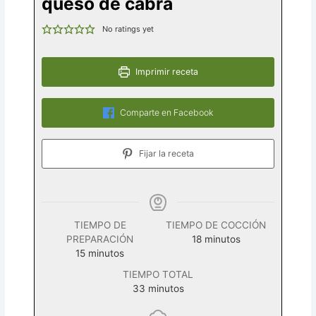
queso de cabra
No ratings yet
Imprimir receta
Comparte en Facebook
Fijar la receta
TIEMPO DE
TIEMPO DE COCCIÓN
minutos
PREPARACIÓN
18
minutos
minutos
15
minutos
TIEMPO TOTAL
minutos
33
minutos