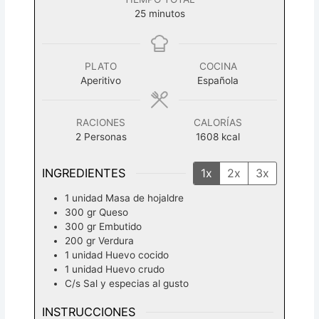
minutos
25
minutos
PLATO
COCINA
Aperitivo
Española
RACIONES
CALORÍAS
2
Personas
1608
kcal
INGREDIENTES
1x
2x
3x
1
unidad
Masa de hojaldre
300
gr
Queso
300
gr
Embutido
200
gr
Verdura
1
unidad
Huevo cocido
1
unidad
Huevo crudo
C/s
Sal y especias al gusto
INSTRUCCIONES