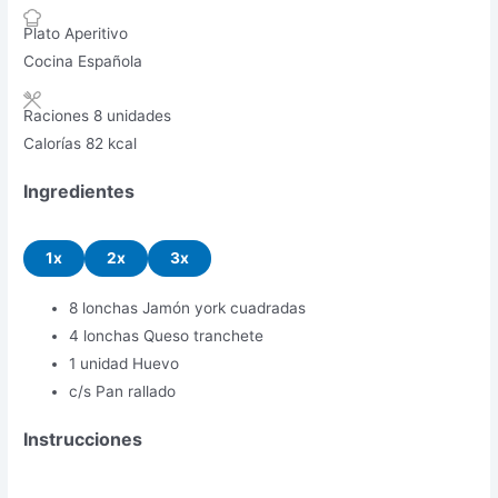
Plato
Aperitivo
Cocina
Española
Raciones
8
unidades
Calorías
82
kcal
Ingredientes
1x
2x
3x
8
lonchas
Jamón york
cuadradas
4
lonchas
Queso
tranchete
1
unidad
Huevo
c/s
Pan rallado
Instrucciones