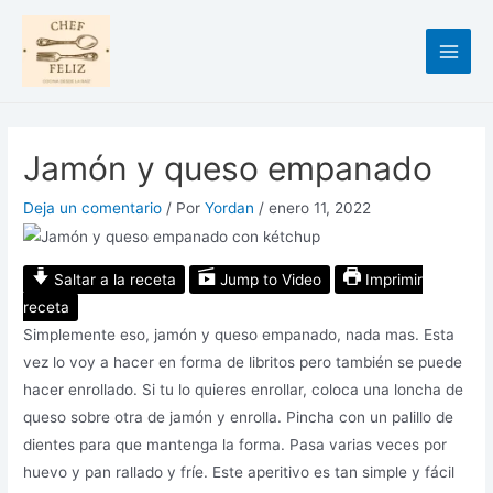
Ir
al
contenido
Jamón y queso empanado
Deja un comentario
/ Por
Yordan
/
enero 11, 2022
Saltar a la receta
Jump to Video
Imprimir
receta
Simplemente eso, jamón y queso empanado, nada mas. Esta
vez lo voy a hacer en forma de libritos pero también se puede
hacer enrollado. Si tu lo quieres enrollar, coloca una loncha de
queso sobre otra de jamón y enrolla. Pincha con un palillo de
dientes para que mantenga la forma. Pasa varias veces por
huevo y pan rallado y fríe. Este aperitivo es tan simple y fácil