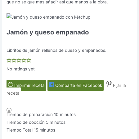
que no se que mas añadir así que manos a la obra.
Jamón y queso empanado
Libritos de jamón rellenos de queso y empanados.
No ratings yet
Imprimir receta
Comparte en Facebook
Fijar la
receta
minutos
Tiempo de preparación
10
minutos
minutos
Tiempo de cocción
5
minutos
minutos
Tiempo Total
15
minutos