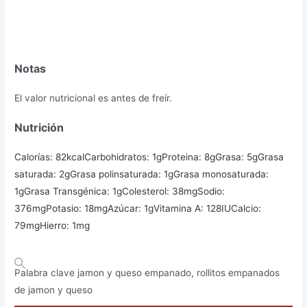
Notas
El valor nutricional es antes de freír.
Nutrición
Calorías:
82
kcal
Carbohidratos:
1
g
Proteina:
8
g
Grasa:
5
g
Grasa
saturada:
2
g
Grasa polinsaturada:
1
g
Grasa monosaturada:
1
g
Grasa Transgénica:
1
g
Colesterol:
38
mg
Sodio:
376
mg
Potasio:
18
mg
Azúcar:
1
g
Vitamina A:
128
IU
Calcio:
79
mg
Hierro:
1
mg
Palabra clave
jamon y queso empanado, rollitos empanados
de jamon y queso